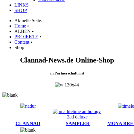
LINKS
SHOP
Aktuelle Seite:
Home
•
ALBEN
•
PROJEKTE
•
Content
•
Shop
Clannad-News.de Online-Shop
in Partnerschaft mit
CLANNAD
SAMPLER
MOYA BR