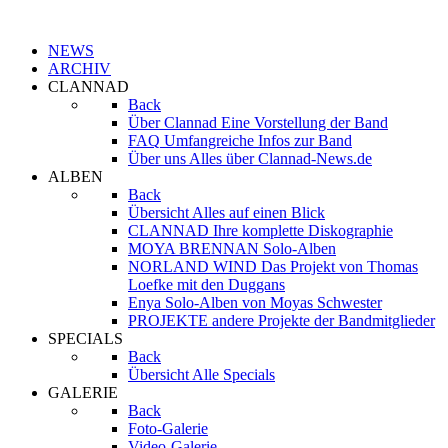
NEWS
ARCHIV
CLANNAD
Back
Über Clannad
Eine Vorstellung der Band
FAQ
Umfangreiche Infos zur Band
Über uns
Alles über Clannad-News.de
ALBEN
Back
Übersicht
Alles auf einen Blick
CLANNAD
Ihre komplette Diskographie
MOYA BRENNAN
Solo-Alben
NORLAND WIND
Das Projekt von Thomas
Loefke mit den Duggans
Enya
Solo-Alben von Moyas Schwester
PROJEKTE
andere Projekte der Bandmitglieder
SPECIALS
Back
Übersicht
Alle Specials
GALERIE
Back
Foto-Galerie
Video-Galerie