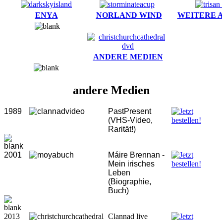
ENYA
NORLAND WIND
WEITERE 
ANDERE MEDIEN
andere Medien
1989
PastPresent
(VHS-Video,
Rarität!)
2001
Máire Brennan -
Mein irisches
Leben
(Biographie,
Buch)
2013
Clannad live