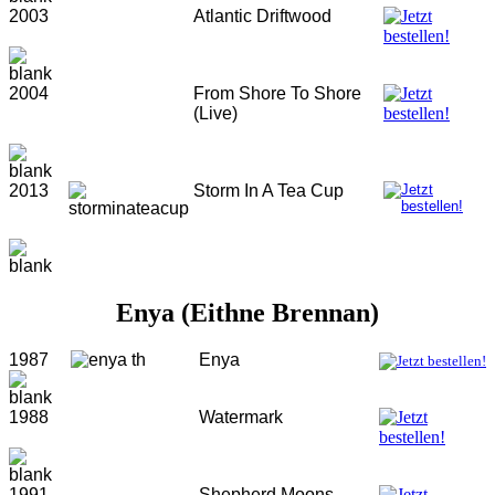
2003
Atlantic Driftwood
2004
From Shore To Shore
(Live)
2013
Storm In A Tea Cup
Enya (Eithne Brennan)
1987
Enya
1988
Watermark
1991
Shepherd Moons